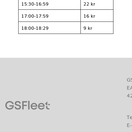
07:00-07:59
22 kr
08:00-08:29
16 kr
08:30-14:59
9 kr
15:00-15:29
16 kr
15:30-16:59
22 kr
17:00-17:59
16 kr
18:00-18:29
9 kr
G