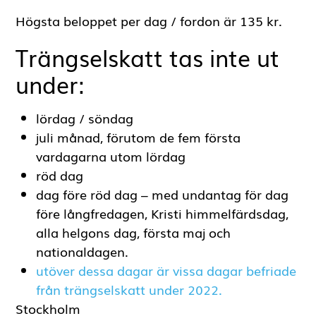
Högsäsongen för trängselskatten i
Stockholms innerstad och Essingeleden är
mellan 15 augusti till 30 november, och
mellan 1 mars till dagen före
midsommarafton.
Högsta beloppet per dag / fordon är 135 kr.
Trängselskatt tas inte ut
under:
lördag / söndag
juli månad, förutom de fem första
vardagarna utom lördag
röd dag
dag före röd dag – med undantag för dag
före långfredagen, Kristi himmelfärdsdag,