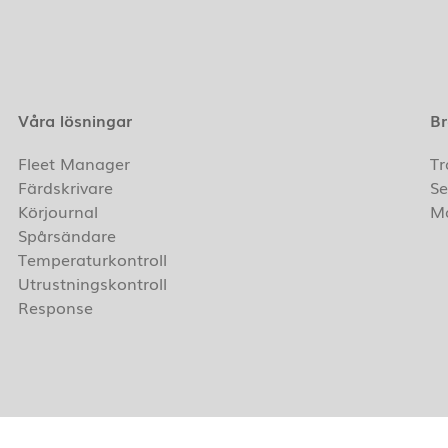
E
4
T
E
Våra lösningar
Br
Fleet Manager
Tr
Färdskrivare
Se
Körjournal
Ma
Spårsändare
Temperaturkontroll
Utrustningskontroll