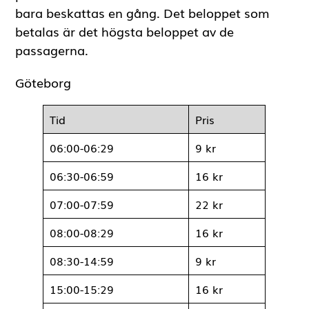
utöver dessa dagar är vissa dagar befriade
från trängselskatt under 2022.
Flerpassageregeln
Flerpassageregeln innebär att en bil som
passerar flera betalstationer inom 60 minuter
bara beskattas en gång. Det beloppet som
betalas är det högsta beloppet av de
passagerna.
Göteborg
Tid
Pris
06:00-06:29
9 kr
06:30-06:59
16 kr