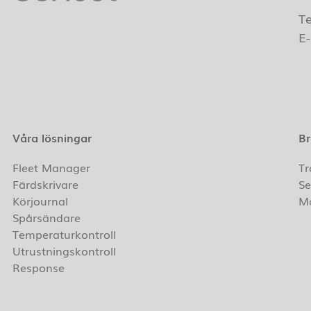
T
E
Våra lösningar
Br
Fleet Manager
Tr
Färdskrivare
Se
Körjournal
Ma
Spårsändare
Temperaturkontroll
Utrustningskontroll
Response