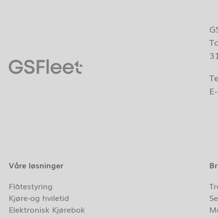
G
T
3
T
E
Våre løsninger
Br
Flåtestyring
Tr
Kjøre-og hviletid
Se
Elektronisk Kjørebok
Ma