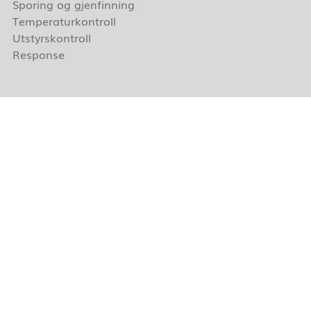
Sporing og gjenfinning
Temperaturkontroll
Utstyrskontroll
Response