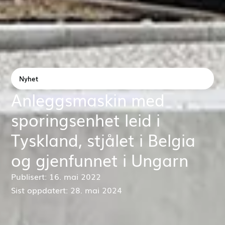
Nyhet
Anleggsmaskin med
sporingsenhet leid i
Tyskland, stjålet i Belgia
og gjenfunnet i Ungarn
Publisert: 16. mai 2022
Sist oppdatert: 28. mai 2024