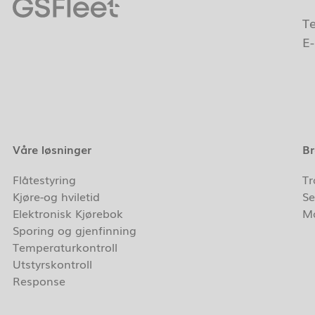
T
E
Våre løsninger
Br
Flåtestyring
Tr
Kjøre-og hviletid
Se
Elektronisk Kjørebok
Ma
Sporing og gjenfinning
Temperaturkontroll
Utstyrskontroll
Response