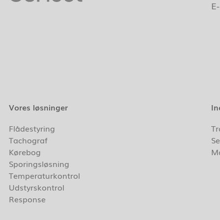
E
Vores løsninger
In
Flådestyring
Tr
Tachograf
Se
Kørebog
Ma
Sporingsløsning
Temperaturkontrol
Udstyrskontrol
Response