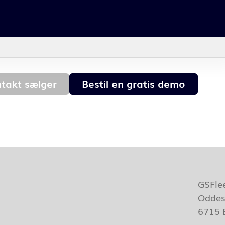
takt sælger
Bestil en gratis demo
GSFle
Oddes
6715 