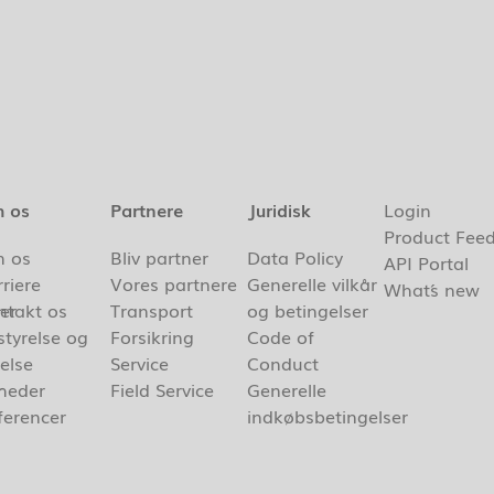
 os
Partnere
Juridisk
Login
Product Fee
 os
Bliv partner
Data Policy
API Portal
riere
Vores partnere
Generelle vilkår
What´s new
er
ntakt os
Transport
og betingelser
styrelse og
Forsikring
Code of
else
Service
Conduct
r
heder
Field Service
Generelle
ferencer
indkøbsbetingelser