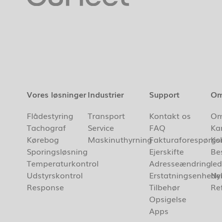
Vores løsninger
Industrier
Support
Om
Flådestyring
Transport
Kontakt os
Om
Tachograf
Service
FAQ
Kar
Kørebog
Maskinuthyrning
Fakturaforespørgsl
Ko
Sporingsløsning
Ejerskifte
Be
Temperaturkontrol
Adresseændring
led
Udstyrskontrol
Erstatningsenhede
Ny
Response
Tilbehør
Re
Opsigelse
Apps