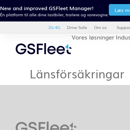
New and improved GSFleet Manager!
Læs m
Én platform til alle dine lastbiler, trailere og varevogne.
2G-4G
Drive Safe
Om os
Suppor
Vores løsninger
Indus
Länsförsäkringar