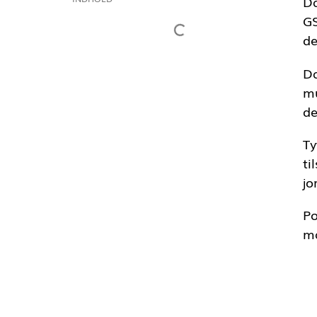
Da
GS
de
Da
mu
de
Ty
ti
jo
Po
ma