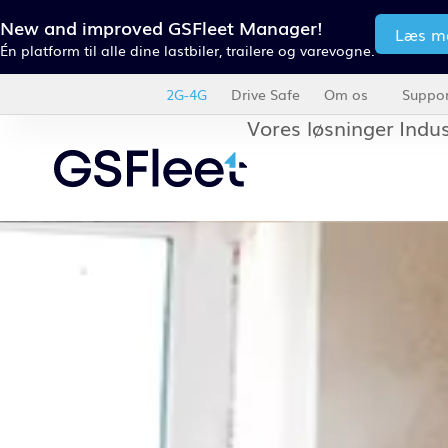
New and improved GSFleet Manager!
Læs m
Én platform til alle dine lastbiler, trailere og varevogne.
2G-4G
Drive Safe
Om os
Suppor
Vores løsninger
Indus