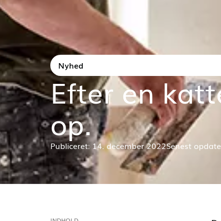
Nyhed
Efter en kat
op.
Publiceret: 14. december 2022
Senest opdater
INDHOLD