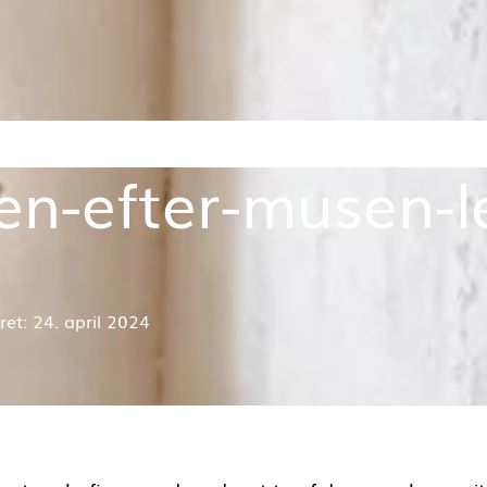
ten-efter-musen-
et: 24. april 2024