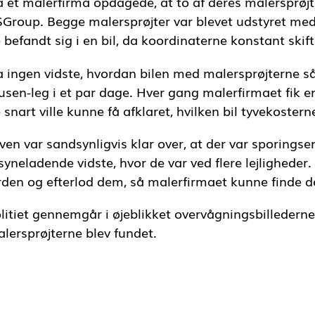
 et malerfirma opdagede, at to af deres malersprøjte
Group. Begge malersprøjter var blevet udstyret med 
 befandt sig i en bil, da koordinaterne konstant skif
 ingen vidste, hvordan bilen med malersprøjterne så 
sen-leg i et par dage. Hver gang malerfirmaet fik en
 snart ville kunne få afklaret, hvilken bil tyvekostern
ven var sandsynligvis klar over, at der var sporingse
lsyneladende vidste, hvor de var ved flere lejlighede
rden og efterlod dem, så malerfirmaet kunne finde 
litiet gennemgår i øjeblikket overvågningsbilledern
lersprøjterne blev fundet.