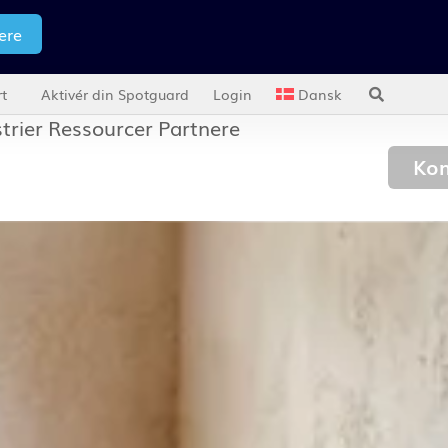
ere
t
Aktivér din Spotguard
Login
Dansk
trier
Ressourcer
Partnere
Kon