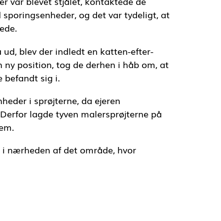
r var blevet stjålet, kontaktede de
sporingsenheder, og det var tydeligt, at
tede.
ud, blev der indledt en katten-efter-
 ny position, tog de derhen i håb om, at
e befandt sig i.
nheder i sprøjterne, da ejeren
r. Derfor lagde tyven malersprøjterne på
dem.
e i nærheden af det område, hvor