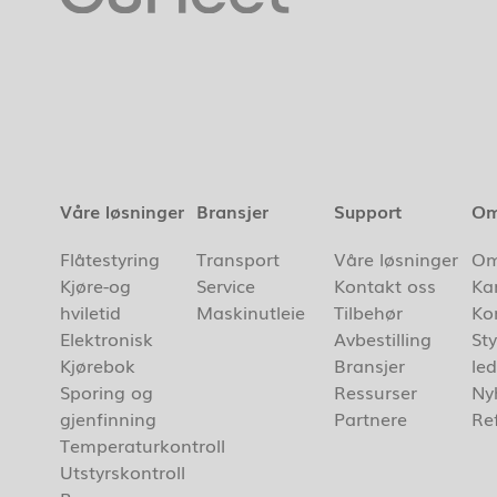
Våre løsninger
Bransjer
Support
Om
Flåtestyring
Transport
Våre løsninger
Om
Kjøre-og
Service
Kontakt oss
Kar
hviletid
Maskinutleie
Tilbehør
Ko
Elektronisk
Avbestilling
Sty
Kjørebok
Bransjer
le
Sporing og
Ressurser
Ny
gjenfinning
Partnere
Re
Temperaturkontroll
Utstyrskontroll