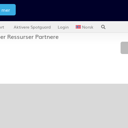
s mer
rt
Aktivere Spotguard
Login
Norsk
jer
Ressurser
Partnere