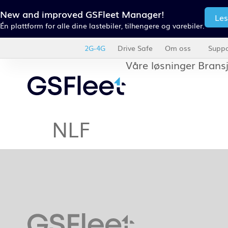
New and improved GSFleet Manager!
Le
Én plattform for alle dine lastebiler, tilhengere og varebiler.
2G-4G
Drive Safe
Om oss
Suppo
Våre løsninger
Brans
NLF