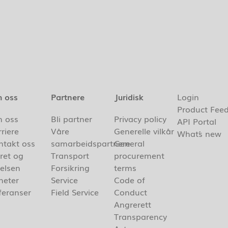
 oss
Partnere
Juridisk
Login
Product Fee
 oss
Bli partner
Privacy policy
API Portal
riere
Våre
Generelle vilkår
What´s new
ntakt oss
samarbeidspartnere
General
ret og
Transport
procurement
delsen
Forsikring
terms
heter
Service
Code of
feranser
Field Service
Conduct
Angrerett
Transparency