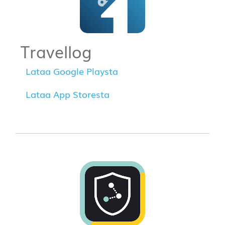
Travellog
Lataa Google Playsta
Lataa App Storesta