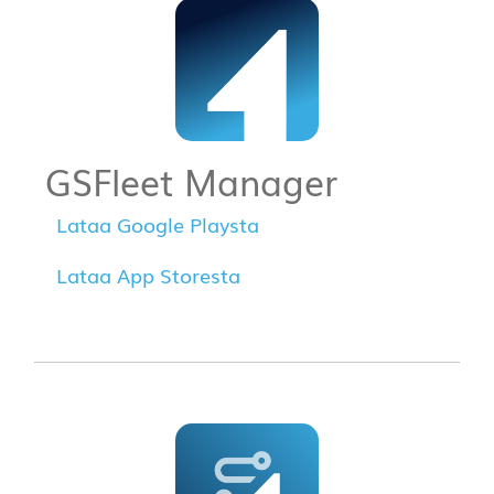
GSFleet Manager
Lataa Google Playsta
Lataa App Storesta